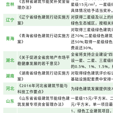
《吉林省建筑节能奖补奖金管
吉林
星级15元/m²，一星
理办法》
具体情况给予适当奖补
《辽宁省绿色建筑行动实施方
对获得二星级及以上的
辽宁
案》
绿色生态城区，按相关
对取得三星级绿色建筑
《青海省绿色建筑行动实施方
还70%;二星级绿色建
青海
案》
还50%;取得一星级绿
费返还30%。
全省将支持企业建设“
《关于促进全省房地产市场平
湖北
设一星、二星、三星级
稳健康发展的若干意见》
的0.5%、1%、1.5
《湖南省绿色建筑行动实施方
对取得绿色建筑评价标
湖南
案》
基础设施配套费中安排
《2016年河北省建筑节能与
河北
为绿色建筑发展提供技
科技工作要点》
《山东省省级建筑节能绿色建
一星级15元/平方米、
山东
筑发展专项资金管理办法》
元/平方米，单一项目最
1、绿色工业建筑项目