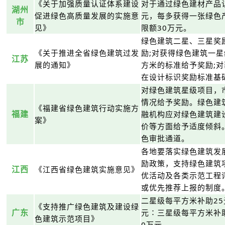
《关于加强质量认证体系建设
对于通过绿色建材产品
湖州
促进绿色高质量发展的实施意
元，每多获得一张绿色
市
见》
限额30万元。
绿色建筑二星、三星奖
《关于推进全省绿色建筑过发
励;对获得绿色建筑一星
江苏
展的通知》
方米的标准给予奖励;
在设计标识奖励标准基础
对绿色建筑星级项目，
情况给予奖励。绿色建
《福建省绿色建筑行动实施方
福建
融机构应对绿色建筑建
案》
价等方面给予适度倾斜
色审批通道。
各地要落实绿色建筑发
励政策，支持绿色建筑
江西
《江西省绿色建筑实施意见》
优活动及各类示范工程
或优先推荐上报的制度
二星级每平方米补助25
《支持推广绿色建筑及建设绿
广东
元∶三星级每平方米补助
色建筑示范项目》
0万元。