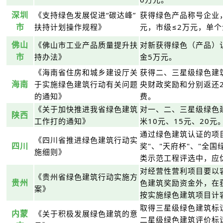
深圳
《支持绿色发展促进“碳达峰”
获得绿色产品称号企业，
市
扶持计划操作规程》
元，市级≤2万元，单个
佛山
《佛山市工业产品质量提升扶
对新获得绿色（产品）
市
持办法》
金5万元。
《海南省住房和城乡建设厅关
获得二、三星级绿色建
海南
于实施绿色建筑行动有关问题
央财政奖励和分别返还2
的通知》
费。
《关于加快推进我省绿色建筑
对一、二、三星级绿色
陕西
工作打的通知》
米10元、15元、20元
通过绿色建筑认证的项目
《四川省推进绿色建筑行动实
四川
奖"、"天府杯"、"全
施细则》
类示范工程评选中，应
对经营性营利项目要以
《贵州省绿色建筑行动实施方
贵州
色建筑奖励资金外，在
案》
按实施绿色建筑项目计
取得三星级绿色建筑标
内蒙
《关于积极发展绿色建筑的意
二星级绿色建筑评价标