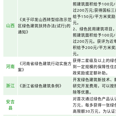
照建筑面积给予100元
过200万元;获得国标
给予150元/平方米奖
《关于印发山西转型综改示范
元。
山西
区绿色建筑扶持办法(试行)的
2、绿色民用建筑项目
通知》
照建筑面积给予100元
过200万元。获评为
积给予200元/平方米
元。
获得二星级及以上的绿
《河南省绿色建筑行动实施方
河南
到一定规模的保障性住
案》
政奖励或定额补助。
开发绿色建筑新技术、
浙江
《浙江省绿色建筑条例》
研究开发费用，可以按
除等优惠。
对首次通过绿色产品认
安吉
万元，每多获得一张绿
县
高限额30万元，为认