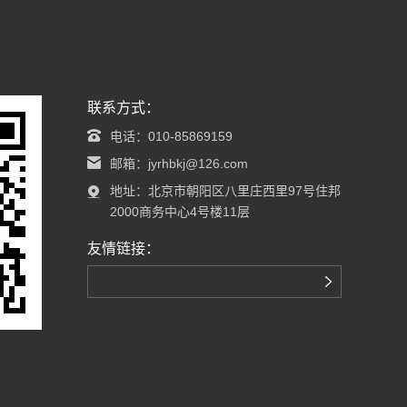
联系方式：
电话：010-85869159
邮箱：jyrhbkj@126.com
地址：北京市朝阳区八里庄西里97号住邦
2000商务中心4号楼11层
友情链接：