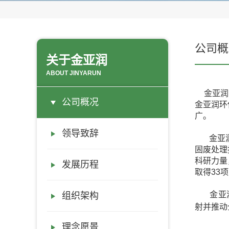
公司概
关于金亚润
ABOUT JINYARUN
金亚润
公司概况
金亚润环
广。
领导致辞
金亚润环
固废处理
科研力量
发展历程
取得33
金亚润环
组织架构
射并推动
理念愿景